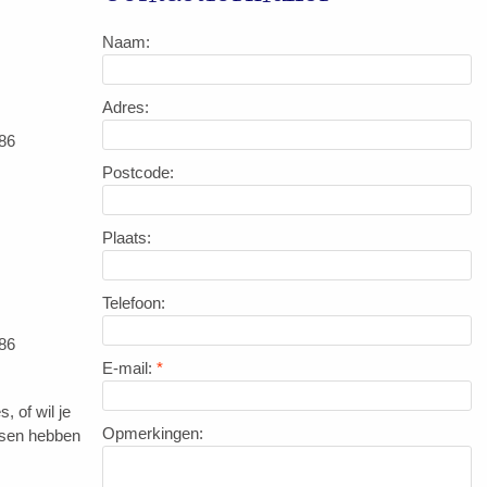
Naam:
Adres:
86
Postcode:
Plaats:
Telefoon:
86
E-mail:
*
, of wil je
Opmerkingen:
ssen hebben