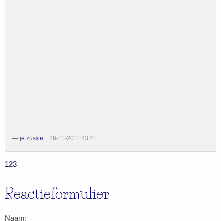
—
je zussie
26-11-2011 23:41
1
2
3
Reactieformulier
Naam: