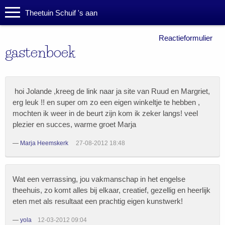
Theetuin Schuif 's aan
Reactieformulier
gastenboek
hoi Jolande ,kreeg de link naar ja site van Ruud en Margriet,
erg leuk !! en super om zo een eigen winkeltje te hebben ,
mochten ik weer in de beurt zijn kom ik zeker langs! veel
plezier en succes, warme groet Marja
—
Marja Heemskerk
27-08-2012 18:48
Wat een verrassing, jou vakmanschap in het engelse
theehuis, zo komt alles bij elkaar, creatief, gezellig en heerlijk
eten met als resultaat een prachtig eigen kunstwerk!
—
yola
12-03-2012 09:04